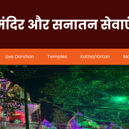
Live Darshan
Temples
Katha/kirtan
Ma