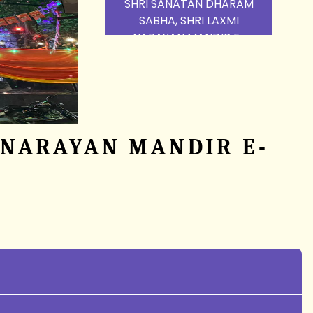
SHRI SANATAN DHARAM
SABHA, SHRI LAXMI
NARAYAN MANDIR E-
BLOCK KALKA JI (
SANJOG SEVA )
 NARAYAN MANDIR E-